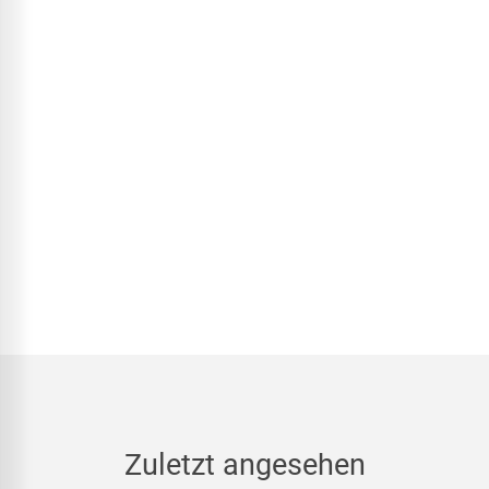
essenziell, während andere uns helfen, diese Website zu
verbessern.
Weitere Informationen erhalten Sie in unser
Datenschutzerklärung
.
Ablehnen
Alle akzeptieren
Zuletzt angesehen