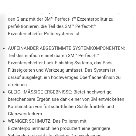
POLIEREN NEU DEFINIERT: Schlieren und Wirbelspuren
gehören der Vergangenheit an. So haben Sie mehr Zeit, um
den Glanz mit der 3M™ Perfect-It™ Exzenterpolitur zu
perfektionieren, die Teil des 3M™ Perfect-It™
Exzenterschleifer Poliersystems ist
AUFEINANDER ABGESTIMMTE SYSTEMKOMPONENTEN:
Teil des einfach einsetzbaren 3M™ Perfect-It™
Exzenterschleifer Lack-Finishing-Systems, das Pads,
Flüssigkeiten und Werkzeug umfasst. Das System ist
darauf ausgelegt, ein hochwertiges Oberflächenfinish zu
erreichen
GLEICHMÄSSIGE ERGEBNISSE: Bietet hochwertige,
berechenbare Ergebnisse dank einer von 3M entwickelten
Kombination von fortschrittlichen Schleifmitteln und
Glanzverstärkern
WENIGER SCHMUTZ: Das Polieren mit
Exzenterpoliermaschinen produziert eine geringere
Schleuderdrehzahl als gängige Drehwerkzeuge